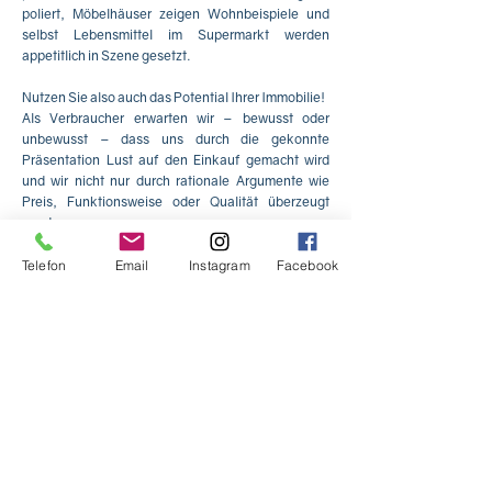
poliert, Möbelhäuser zeigen Wohnbeispiele und
selbst Lebensmittel im Supermarkt werden
appetitlich in Szene gesetzt.
Nutzen Sie also auch das Potential Ihrer Immobilie!
Als Verbraucher erwarten wir – bewusst oder
unbewusst – dass uns durch die gekonnte
Präsentation Lust auf den Einkauf gemacht wird
und wir nicht nur durch rationale Argumente wie
Preis, Funktionsweise oder Qualität überzeugt
werden.
Wir möchten emotional und mit allen Sinnen
angesprochen werden – der Einkauf soll zum
Telefon
Email
Instagram
Facebook
Shoppingerlebnis werden. senses Home Design
hilft Ihnen gern, Ihre Immobilie zu einem perfekten
Erlebnis für Ihre Interessenten zu machen!
Vorteile für Privatverkäufer
Vorteile für Makler